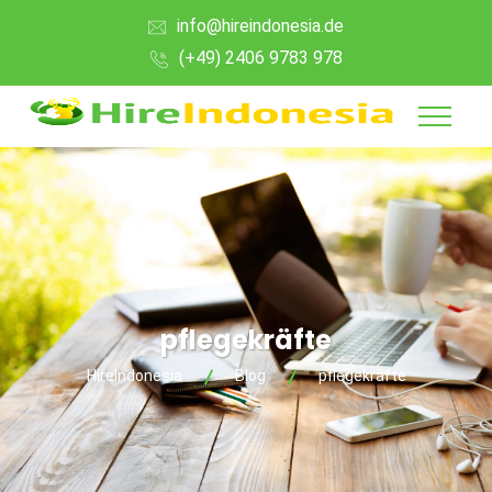
info@hireindonesia.de
(+49) 2406 9783 978
pflegekräfte
HireIndonesia
Blog
pflegekräfte